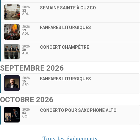
2026
SEMAINE SAINTE À CUZCO
22
AOU
2026
FANFARES LITURGIQUES
29
AOU
2026
CONCERT CHAMPÊTRE
30
AOU
SEPTEMBRE 2026
2026
FANFARES LITURGIQUES
15
SEP
OCTOBRE 2026
2026
CONCERTO POUR SAXOPHONE ALTO
03
OCT
Tous les événements