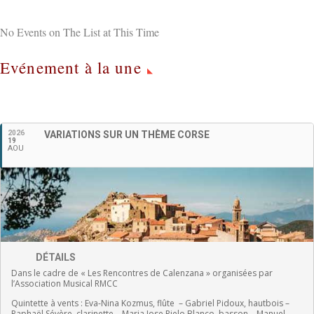
No Events on The List at This Time
Evénement à la une
Français
2026
VARIATIONS SUR UN THÈME CORSE
19
AOU
DÉTAILS
Dans le cadre de « Les Rencontres de Calenzana » organisées par
l’Association Musical RMCC
Quintette à vents :
Eva-Nina Kozmus, flûte
–
Gabriel Pidoux, hautbois –
Raphaël Sévère, clarinette –
Maria Jose Rielo Blanco, basson – Manuel