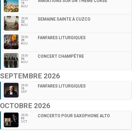
VARIATIONS SUR UN THÈME CORSE
19
AOU
2026
SEMAINE SAINTE À CUZCO
22
AOU
2026
FANFARES LITURGIQUES
29
AOU
2026
CONCERT CHAMPÊTRE
30
AOU
SEPTEMBRE 2026
2026
FANFARES LITURGIQUES
15
SEP
OCTOBRE 2026
2026
CONCERTO POUR SAXOPHONE ALTO
03
OCT