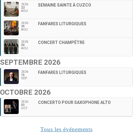
2026
SEMAINE SAINTE À CUZCO
22
AOU
2026
FANFARES LITURGIQUES
29
AOU
2026
CONCERT CHAMPÊTRE
30
AOU
SEPTEMBRE 2026
2026
FANFARES LITURGIQUES
15
SEP
OCTOBRE 2026
2026
CONCERTO POUR SAXOPHONE ALTO
03
OCT
Tous les événements