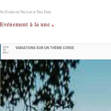
No Events on The List at This Time
Evénement à la une
2026
VARIATIONS SUR UN THÈME CORSE
19
AOU