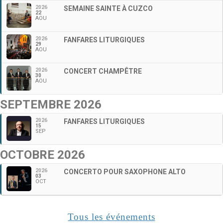
2026
SEMAINE SAINTE À CUZCO
22
AOU
2026
FANFARES LITURGIQUES
29
AOU
2026
CONCERT CHAMPÊTRE
30
AOU
SEPTEMBRE 2026
2026
FANFARES LITURGIQUES
15
SEP
OCTOBRE 2026
2026
CONCERTO POUR SAXOPHONE ALTO
03
OCT
Tous les événements