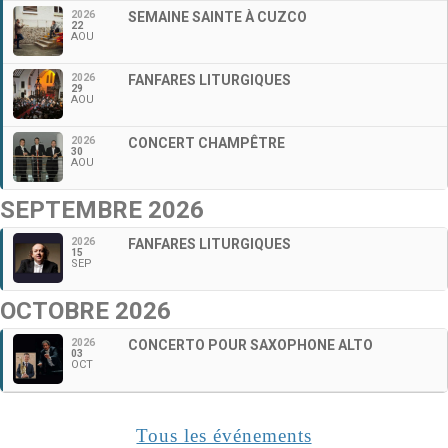
2026
SEMAINE SAINTE À CUZCO
22
AOU
2026
FANFARES LITURGIQUES
29
AOU
2026
CONCERT CHAMPÊTRE
30
AOU
SEPTEMBRE 2026
2026
FANFARES LITURGIQUES
15
SEP
OCTOBRE 2026
2026
CONCERTO POUR SAXOPHONE ALTO
03
OCT
Tous les événements