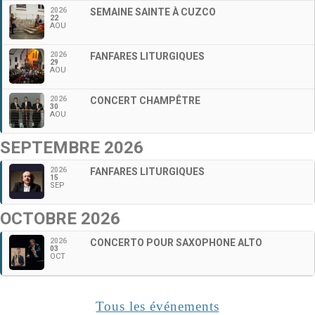
2026
SEMAINE SAINTE À CUZCO
22
AOU
2026
FANFARES LITURGIQUES
29
AOU
2026
CONCERT CHAMPÊTRE
30
AOU
SEPTEMBRE 2026
2026
FANFARES LITURGIQUES
15
SEP
OCTOBRE 2026
2026
CONCERTO POUR SAXOPHONE ALTO
03
OCT
Tous les événements