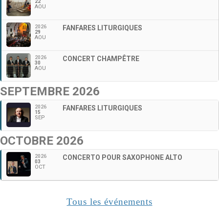
22
AOU
2026
FANFARES LITURGIQUES
29
AOU
2026
CONCERT CHAMPÊTRE
30
AOU
SEPTEMBRE 2026
2026
FANFARES LITURGIQUES
15
SEP
OCTOBRE 2026
2026
CONCERTO POUR SAXOPHONE ALTO
03
OCT
Tous les événements