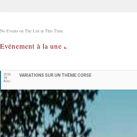
No Events on The List at This Time
Evénement à la une
2026
VARIATIONS SUR UN THÈME CORSE
19
AOU