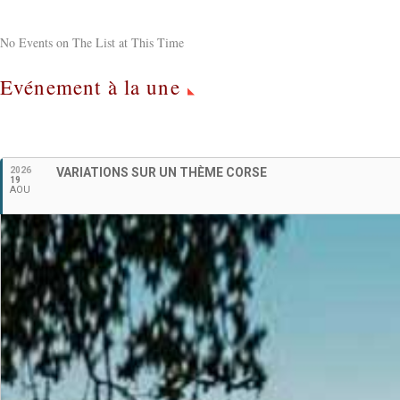
No Events on The List at This Time
Evénement à la une
2026
VARIATIONS SUR UN THÈME CORSE
19
AOU