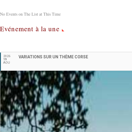
No Events on The List at This Time
Evénement à la une
2026
VARIATIONS SUR UN THÈME CORSE
19
AOU