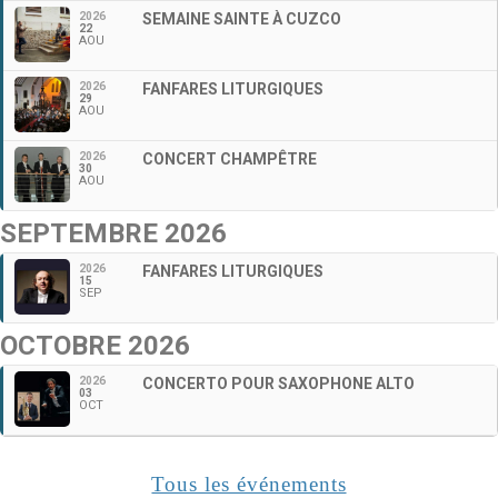
2026
SEMAINE SAINTE À CUZCO
22
AOU
2026
FANFARES LITURGIQUES
29
AOU
2026
CONCERT CHAMPÊTRE
30
AOU
SEPTEMBRE 2026
2026
FANFARES LITURGIQUES
15
SEP
OCTOBRE 2026
2026
CONCERTO POUR SAXOPHONE ALTO
03
OCT
Tous les événements