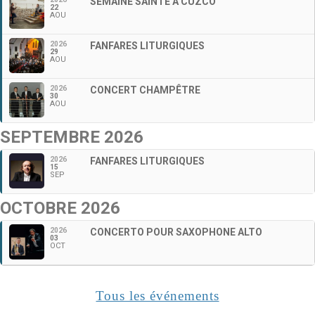
SEMAINE SAINTE À CUZCO
22
AOU
2026
FANFARES LITURGIQUES
29
AOU
2026
CONCERT CHAMPÊTRE
30
AOU
SEPTEMBRE 2026
2026
FANFARES LITURGIQUES
15
SEP
OCTOBRE 2026
2026
CONCERTO POUR SAXOPHONE ALTO
03
OCT
Tous les événements