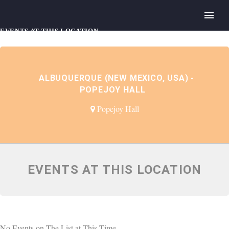
EVENTS AT THIS LOCATION
ALBUQUERQUE (NEW MEXICO, USA) -
POPEJOY HALL
Popejoy Hall
EVENTS AT THIS LOCATION
No Events on The List at This Time