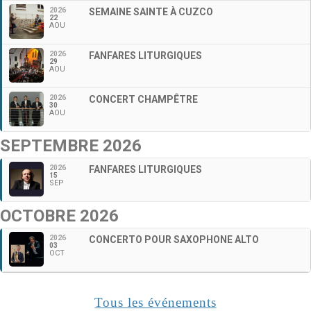
2026
SEMAINE SAINTE À CUZCO
22
AOU
2026
FANFARES LITURGIQUES
29
AOU
2026
CONCERT CHAMPÊTRE
30
AOU
SEPTEMBRE 2026
2026
FANFARES LITURGIQUES
15
SEP
OCTOBRE 2026
2026
CONCERTO POUR SAXOPHONE ALTO
03
OCT
Tous les événements