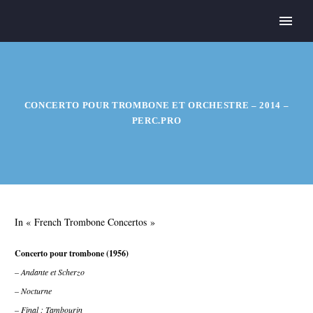
CONCERTO POUR TROMBONE ET ORCHESTRE – 2014 –
PERC.PRO
In « French Trombone Concertos »
Concerto pour trombone (1956)
– Andante et Scherzo
– Nocturne
– Final : Tambourin