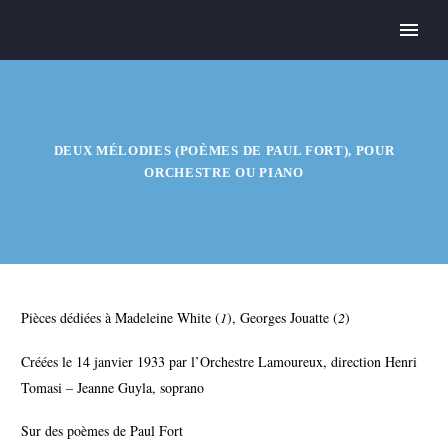
DEUX MÉLODIES (POÈMES DE PAUL FORT), POUR
ORCHESTRE OU PIANO
Pièces
dédiées à Madeleine White (
1
), Georges Jouatte (
2
)
Créées le 14 janvier 1933 par l’Orchestre Lamoureux, direction Henri
Tomasi – Jeanne Guyla, soprano
Sur des poèmes de Paul Fort