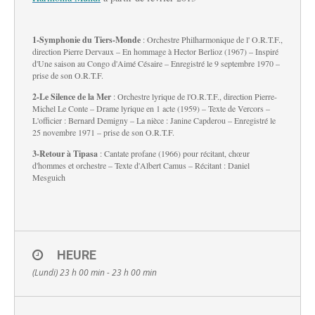
1-Symphonie du Tiers-Monde
:
Orchestre Philharmonique de l' O.R.T.F.,
direction Pierre Dervaux – En hommage à Hector Berlioz (1967) – Inspiré
d'Une saison au Congo d'Aimé Césaire – Enregistré le 9 septembre 1970 –
prise de son O.R.T.F.
Français
2-Le Silence de la Mer
: Orchestre lyrique de l'O.R.T.F., direction Pierre-
Michel Le Conte – Drame lyrique en 1 acte (1959) – Texte de Vercors –
L'officier : Bernard Demigny – La nièce : Janine Capderou – Enregistré le
25 novembre 1971 – prise de son O.R.T.F.
3-Retour à Tipasa
: Cantate profane (1966) pour récitant, chœur
d'hommes et orchestre – Texte d'Albert Camus – Récitant : Daniel
Mesguich
HEURE
(Lundi) 23 h 00 min - 23 h 00 min