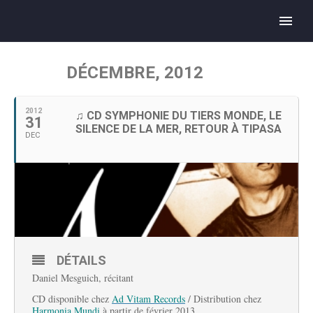
DÉCEMBRE, 2012
2012
♫ CD SYMPHONIE DU TIERS MONDE, LE
31
SILENCE DE LA MER, RETOUR À TIPASA
DEC
DÉTAILS
Daniel Mesguich, récitant
CD disponible chez
Ad Vitam Records
/ Distribution chez
Harmonia Mundi
à partir de février 2013