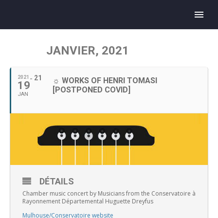
JANVIER, 2021
21
2021
☼ WORKS OF HENRI TOMASI
19
[POSTPONED COVID]
JAN
DÉTAILS
Chamber music concert by Musicians from the Conservatoire à
Rayonnement Départemental Huguette Dreyfus
Mulhouse/Conservatoire website