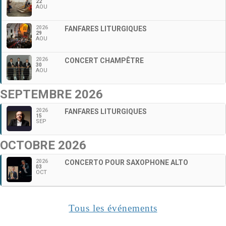
22
AOU
2026
FANFARES LITURGIQUES
29
AOU
2026
CONCERT CHAMPÊTRE
30
AOU
SEPTEMBRE 2026
2026
FANFARES LITURGIQUES
15
SEP
OCTOBRE 2026
2026
CONCERTO POUR SAXOPHONE ALTO
03
OCT
Tous les événements