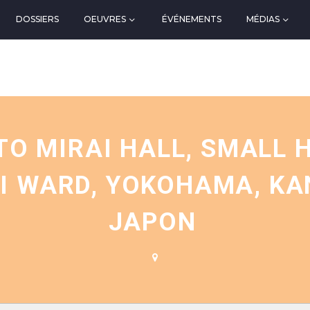
DOSSIERS
OEUVRES
ÉVÉNEMENTS
MÉDIAS
N
 MIRAI HALL, SMALL H
HI WARD, YOKOHAMA, KA
JAPON