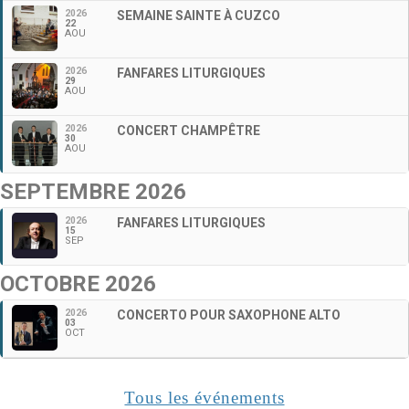
2026
SEMAINE SAINTE À CUZCO
22
AOU
2026
FANFARES LITURGIQUES
29
AOU
2026
CONCERT CHAMPÊTRE
30
AOU
SEPTEMBRE 2026
2026
FANFARES LITURGIQUES
15
SEP
OCTOBRE 2026
2026
CONCERTO POUR SAXOPHONE ALTO
03
OCT
Tous les événements