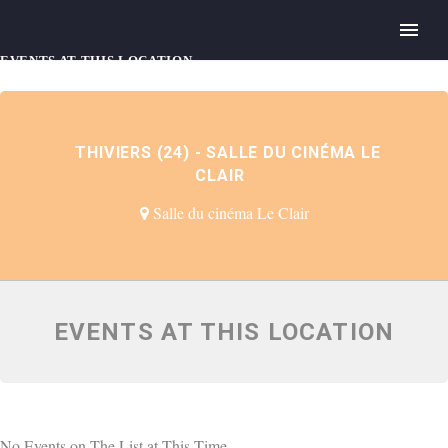
EVENTS AT THIS LOCATION
THIVIERS (24) - SALLE DU CINÉMA LE
CLAIR
Salle du cinéma Le Clair
EVENTS AT THIS LOCATION
No Events on The List at This Time