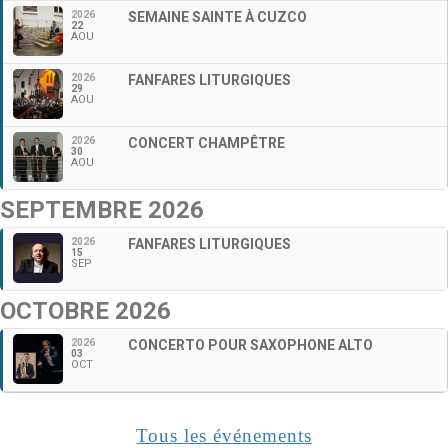
2026
SEMAINE SAINTE À CUZCO
22
AOU
2026
FANFARES LITURGIQUES
29
AOU
2026
CONCERT CHAMPÊTRE
30
AOU
SEPTEMBRE 2026
2026
FANFARES LITURGIQUES
15
SEP
OCTOBRE 2026
2026
CONCERTO POUR SAXOPHONE ALTO
03
OCT
Tous les événements